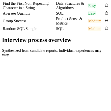
Find the First Non-Repeating
Data Structures &
Easy
Character in a String
Algorithms
Average Quantity
SQL
Easy
Product Sense &
Group Success
Medium
Metrics
Random SQL Sample
SQL
Medium
Interview process overview
Synthesized from candidate reports. Individual experiences may
vary.
Recruiter Screen
30-45 min