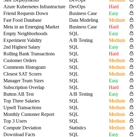
Azure Kubernetes Infrastructure
DevOps
Hard
Friend Requests Down
Business Case
Easy
Fast Food Database
Data Modeling
Medium
Meta in an Emerging Market
Business Case
Hard
Empty Neighborhoods
SQL
Easy
Experiment Validity
A/B Testing
Medium
2nd Highest Salary
SQL
Easy
Rolling Bank Transactions
SQL
Hard
Customer Orders
SQL
Medium
Comments Histogram
SQL
Medium
Closest SAT Scores
SQL
Medium
Manager Team Sizes
SQL
Easy
Subscription Overlap
SQL
Hard
Button AB Test
A/B Testing
Easy
Top Three Salaries
SQL
Medium
Upsell Transactions
SQL
Medium
Monthly Customer Report
SQL
Medium
Top 3 Users
SQL
Medium
Compute Deviation
Statistics
Medium
Download Facts
SQL
Easy