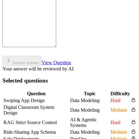
View Question
Submit answer
Your answer will be reviewed by AI
Selected questions
Question
Topic
Difficulty
Swiping App Design
Data Modeling
Hard
Digital Classroom System
Data Modeling
Medium
Design
AI & Agentic
RAG Strict Source Control
Hard
Systems
Ride-Sharing App Schema
Data Modeling
Medium
Safe Deployments
DevOps
Medium