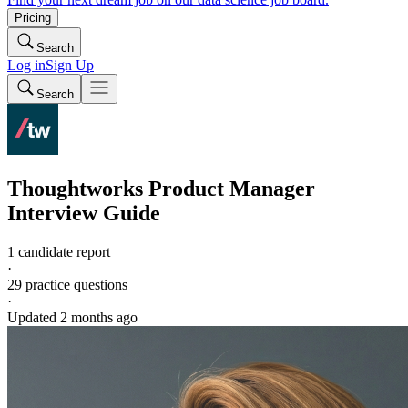
Pricing
Search
Log in
Sign Up
Search
Thoughtworks
Product Manager
Interview Guide
1 candidate report
·
29
practice questions
·
Updated
2 months ago