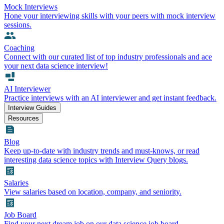
Mock Interviews
Hone your interviewing skills with your peers with mock interview
sessions.
Coaching
Connect with our curated list of top industry professionals and ace
your next data science interview!
AI Interviewer
Practice interviews with an AI interviewer and get instant feedback.
Interview Guides
Resources
Blog
Keep up-to-date with industry trends and must-knows, or read
interesting data science topics with Interview Query blogs.
Salaries
View salaries based on location, company, and seniority.
Job Board
Find your next dream job on our data science job board.