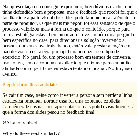
Na apresentação eu consegui expor tudo, tirei dúvidas e achei que
tinha defendido bem a proposta, mas o feedback que recebi foi que a
facilitação e a parte visual dos slides poderiam melhorar, além de “a
parte de produto”. O que mais me pegou foi essa sensação de que o
processo valorizou mais a forma do que o conteúdo, porque para
mim a estratégia estava bem amarrada. Teve também uma pergunta
bem específica no case, para direcionar a solução invertendo a
persona que eu estava trabalhando, então vale prestar atenção em
não desviar da estratégia principal quando fizer esse tipo de
exercício. No geral, foi um processo bom em termos de conversa,
mas longo, lento e com uma avaliação que não me pareceu muito
alinhada com o perfil que eu estava tentando mostrar. No fim, não
avancei.
Prep tip from this candidate
Se cair um case, treine como inverter a persona sem perder a linha
estratégica principal, porque essa foi uma cobrança explícita.
Também vale ensaiar uma apresentação mais polida visualmente, já
que a forma dos slides pesou no feedback final.
AI-anonymized
Why do these read similarly?